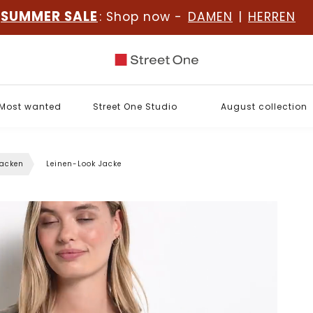
SUMMER SALE
: Shop now -
DAMEN
|
HERREN
Most wanted
Street One Studio
August collection
jacken
Leinen-Look Jacke