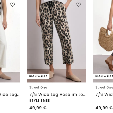
HIGH WAIST
HIGH WAIS
Street One
Street On
7/8 High Waist Wide Leg Jeans im Loose Fit
7/8 Wide Leg Hose im Loose Fit mit Print
STYLE EMEE
49,99
€
49,99
€