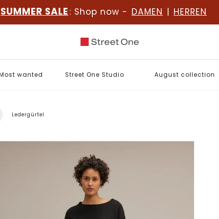
SUMMER SALE
: Shop now -
DAMEN
|
HERREN
Most wanted
Street One Studio
August collection
Ledergürtel