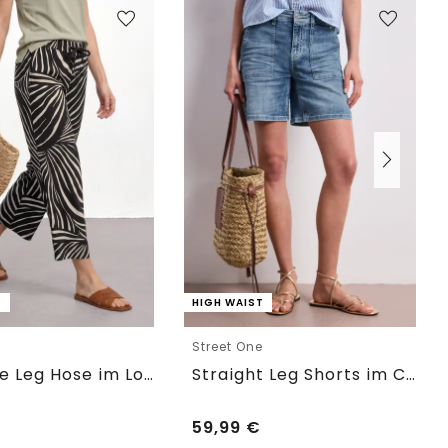
T
HIGH WAIST
e
Street One
7/8 Wide Leg Hose im Loose Fit
Straight Leg Shorts im Casual Fit
59,99
€