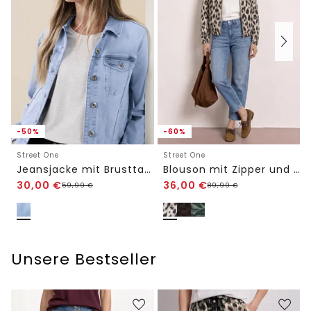
-50%
-60%
Street One
Street One
Jeansjacke mit Brusttaschen und Knöpfen
Blouson mit Zipper und Print
30,00
€
36,00
€
59,99
€
89,99
€
Unsere Bestseller