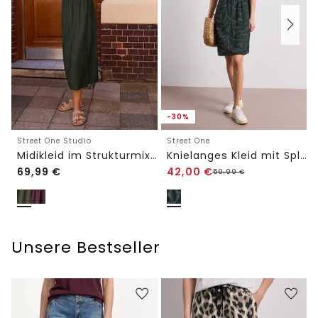
-30%
Street One Studio
Street One
Midikleid im Strukturmix mit Rundhals
Knielanges Kleid mit Split Neck und Print
69,99
€
42,00
€
59,99
€
Unsere Bestseller