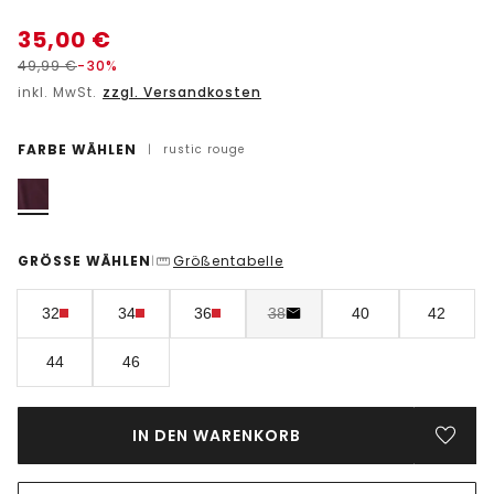
35,00
€
49,99
€
-30%
inkl. MwSt.
zzgl. Versandkosten
FARBE WÄHLEN
|
rustic rouge
GRÖSSE WÄHLEN
Größentabelle
|
32
34
36
38
40
42
44
46
IN DEN WARENKORB