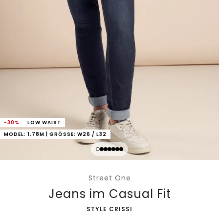
-30%
LOW WAIST
MODEL: 1,78M | GRÖSSE: W26 / L32
Street One
Jeans im Casual Fit
-
STYLE CRISSI