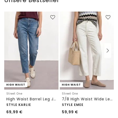
Unsere Bestseller
HIGH WAIST
HIGH WAIST
Street One
Street One
High Waist Barrel Leg Jeans im Loose Fit
7/8 High Waist Wide Leg Jeans im Loose Fit
STYLE KARLIE
STYLE EMEE
69,99
€
59,99
€