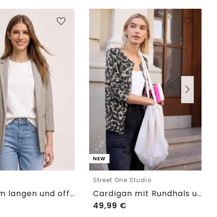
NEW
e
Street One Studio
Blazer im langen und offenen Schnitt
Cardigan mit Rundhals und Print
49,99
€