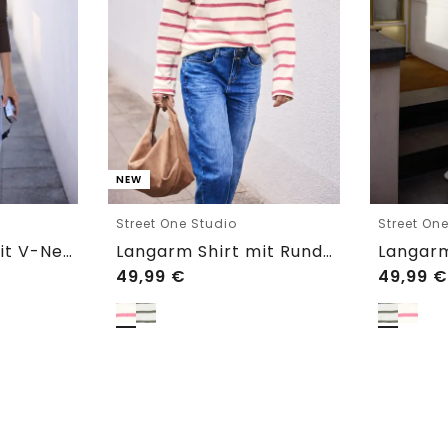
NEW
Street One Studio
Street On
Langarm Shirt mit V-Neck und Spitze
Langarm Shirt mit Rundhals im Loose Fit
49,99
€
49,99
€