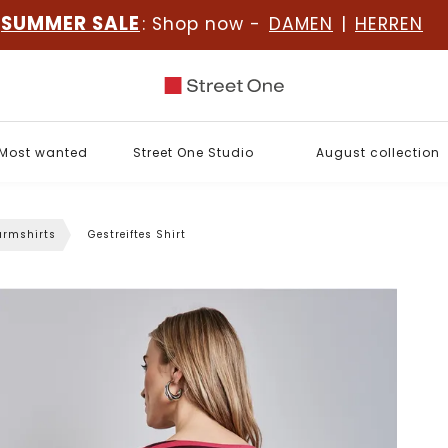
SUMMER SALE
: Shop now -
DAMEN
|
HERREN
Most wanted
Street One Studio
August collection
rmshirts
Gestreiftes Shirt