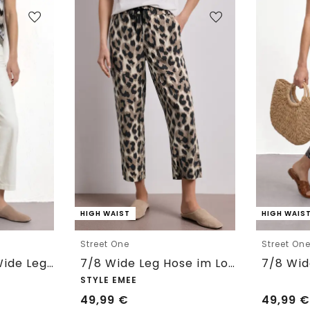
HIGH WAIST
HIGH WAIS
Street One
Street On
7/8 High Waist Wide Leg Jeans im Loose Fit
7/8 Wide Leg Hose im Loose Fit mit Print
STYLE EMEE
49,99
€
49,99
€