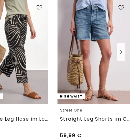
T
HIGH WAIST
e
Street One
7/8 Wide Leg Hose im Loose Fit
Straight Leg Shorts im Casual Fit
59,99
€