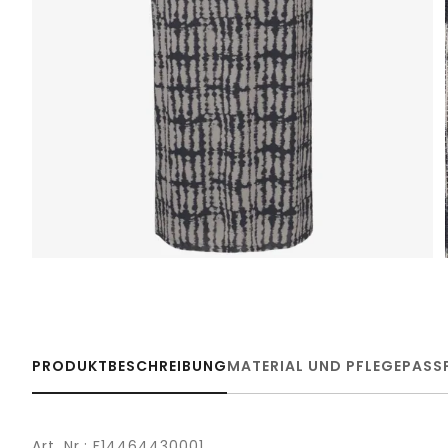
PRODUKTBESCHREIBUNG
MATERIAL UND PFLEGE
PASS
Art. Nr.: F14464430001