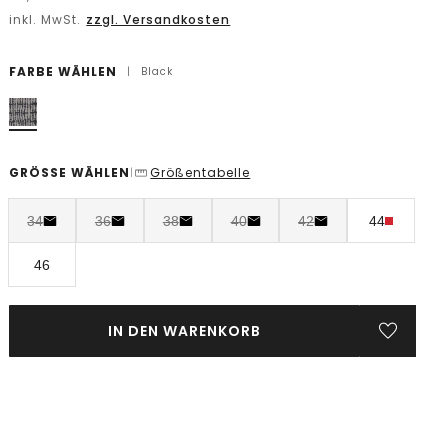
inkl. MwSt.
zzgl. Versandkosten
FARBE WÄHLEN
|
Black
GRÖSSE WÄHLEN
Größentabelle
|
34
36
38
40
42
44
46
IN DEN WARENKORB