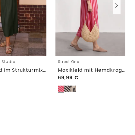
e Studio
Street One
Midikleid im Strukturmix mit Rundhals
Maxikleid mit Hemdkragen und Print
69,99
€