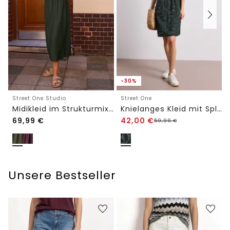
-30%
Street One Studio
Street One
Midikleid im Strukturmix mit Rundhals
Knielanges Kleid mit Split Neck und Print
69,99
€
42,00
€
59,99
€
Unsere Bestseller