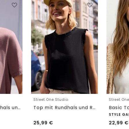
Street One Studio
Street On
T-Shirt mit Rundhals und Embroidery-Detail
Top mit Rundhals und Rüschendetails
STYLE GA
25,99
€
22,99
€