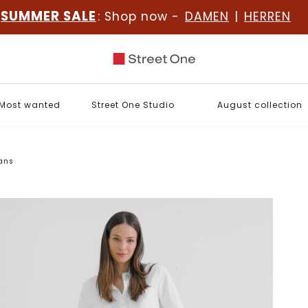
SUMMER SALE
: Shop now -
DAMEN
|
HERREN
Most wanted
Street One Studio
August collection
eans