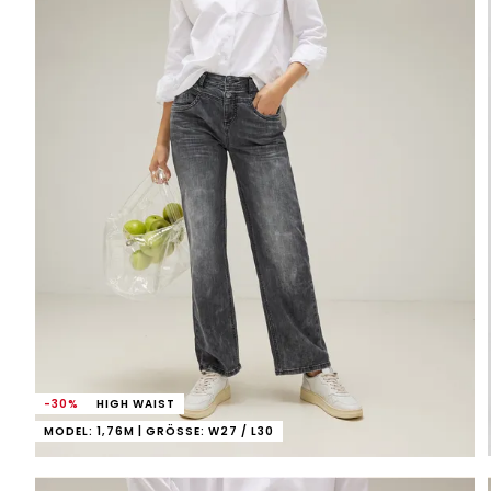
-30%
HIGH WAIST
MODEL: 1,76M | GRÖSSE: W27 / L30