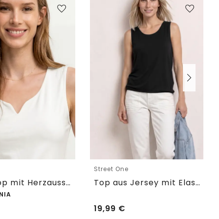
e
Street One
Basic Top mit Herzausschnitt
Top aus Jersey mit Elastiksaum
NIA
19,99
€