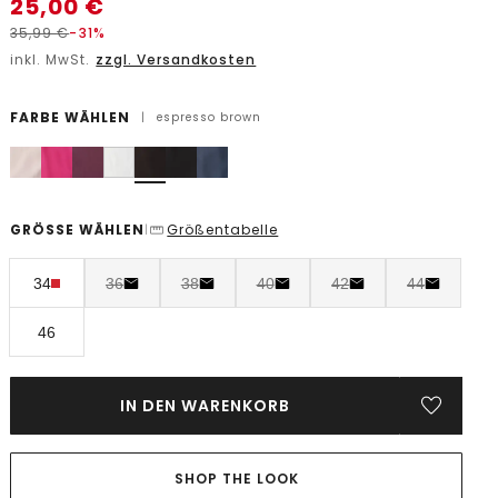
25,00
€
35,99
€
-31%
inkl. MwSt.
zzgl. Versandkosten
FARBE WÄHLEN
|
espresso brown
GRÖSSE WÄHLEN
Größentabelle
|
34
36
38
40
42
44
46
IN DEN WARENKORB
SHOP THE LOOK