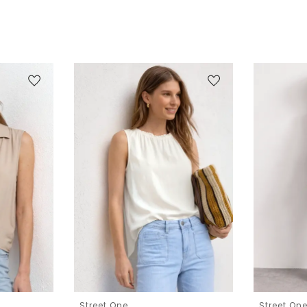
Street One
Street On