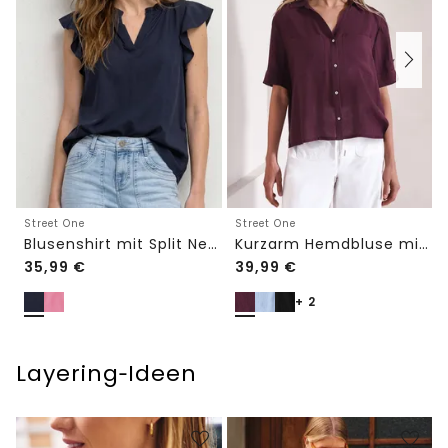
Street One
Street One
Blusenshirt mit Split Neck und Volant-Ärmeln
Kurzarm Hemdbluse mit Turn-Up-Details
35,99
€
39,99
€
+ 2
Layering‑Ideen