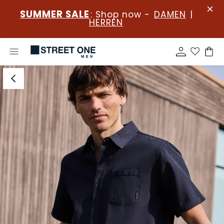
SUMMER SALE
: Shop now -
DAMEN
|
HERREN