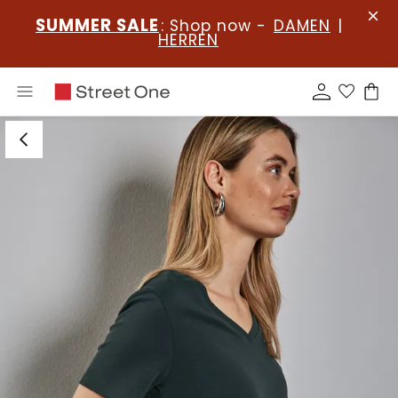
SUMMER SALE
: Shop now -
DAMEN
|
HERREN