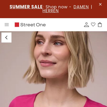
SUMMER SALE
: Shop now -
DAMEN
|
HERREN