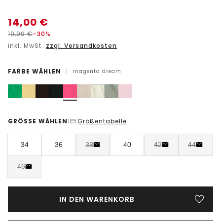
14,00
€
19,99
€
-30%
inkl. MwSt.
zzgl. Versandkosten
FARBE WÄHLEN
|
magenta dream
GRÖSSE WÄHLEN
Größentabelle
|
34
36
38
40
42
44
46
IN DEN WARENKORB