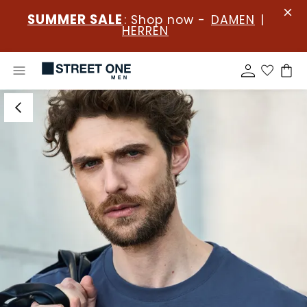
SUMMER SALE
: Shop now -
DAMEN
|
HERREN