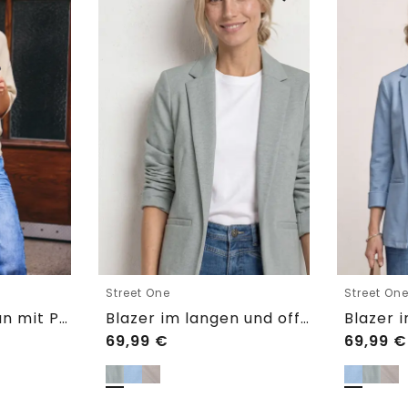
Street One
Street On
Kurzarm Cardigan mit Polokragen
Blazer im langen und offenen Schnitt
69,99
€
69,99
€