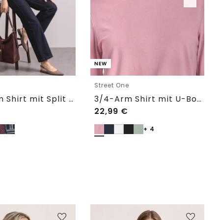
NEW
e
Street One
3/4-Arm Shirt mit Split Neck und Print
3/4-Arm Shirt mit U-Boot-Ausschnitt
22,99
€
+ 4