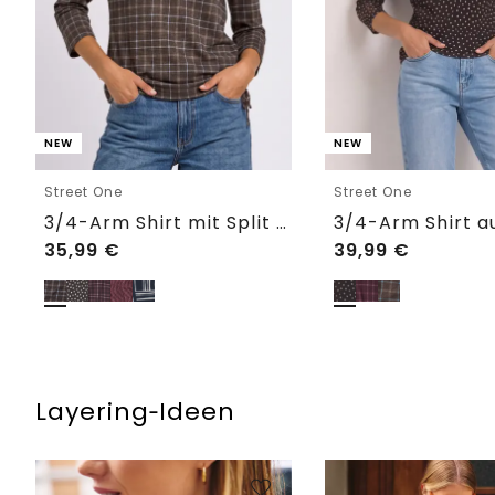
NEW
NEW
Street One
Street One
3/4-Arm Shirt mit Split Neck und Print
35,99
€
39,99
€
Layering‑Ideen