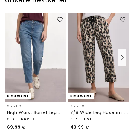
Unsere Bestseller
HIGH WAIST
HIGH WAIST
Street One
Street One
High Waist Barrel Leg Jeans im Loose Fit
7/8 Wide Leg Hose im Loose Fit mit Print
STYLE KARLIE
STYLE EMEE
69,99
€
49,99
€