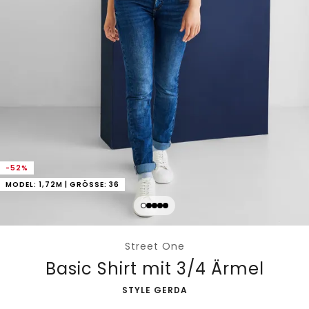
-52%
MODEL: 1,72M | GRÖSSE: 36
Street One
Basic Shirt mit 3/4 Ärmel
-
STYLE GERDA