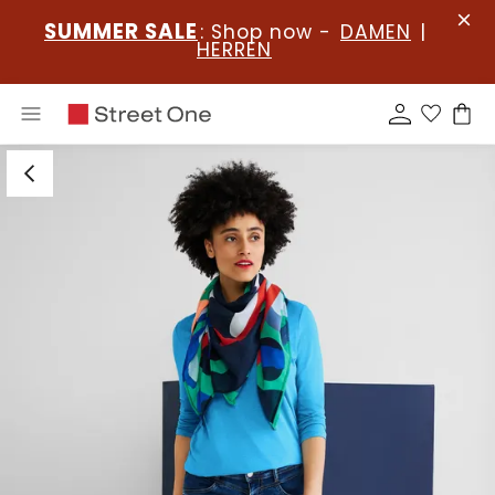
SUMMER SALE
: Shop now -
DAMEN
|
HERREN