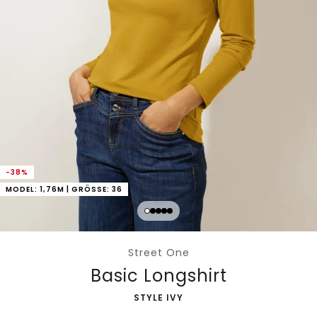
-38%
MODEL: 1,76M | GRÖSSE: 36
Street One
Basic Longshirt
-
STYLE IVY