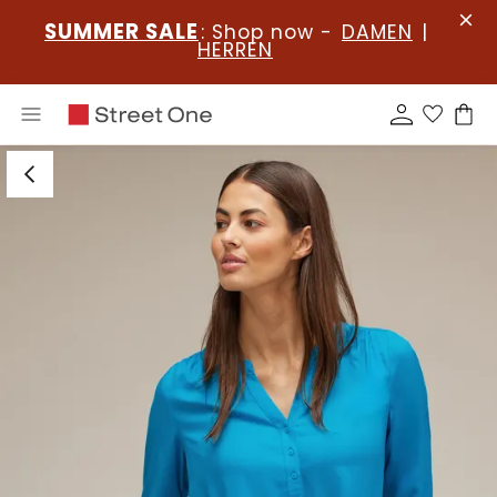
SUMMER SALE
: Shop now -
DAMEN
|
HERREN