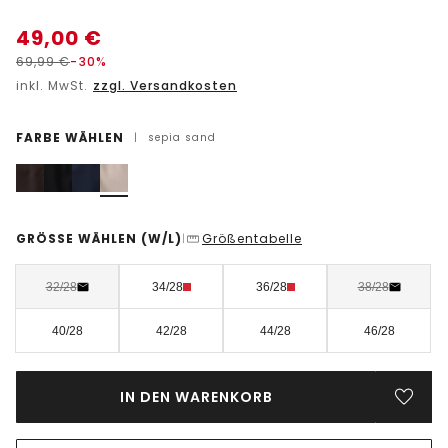
49,00
€
69,99
€
-30%
inkl. MwSt.
zzgl. Versandkosten
FARBE WÄHLEN
|
sepia sand
GRÖSSE WÄHLEN
(W/L)
Größentabelle
|
32/28
34/28
36/28
38/28
40/28
42/28
44/28
46/28
IN DEN WARENKORB